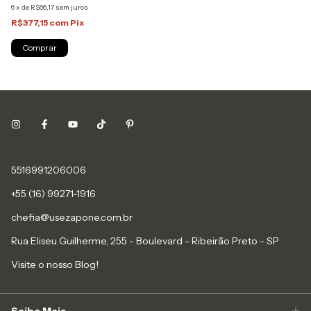
6
x
de
R$66,17
sem juros
R$377,15
com
Pix
Comprar
5516991206006
+55 (16) 99271-1916
chefia@usezapone.com.br
Rua Eliseu Guilherme, 255 - Boulevard - Ribeirão Preto - SP
Visite o nosso Blog!
Saiba Mais