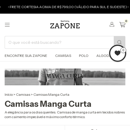
• FRETE CORTESIA ACIMA DE R$ 799,00 (VÁLIDO PARA SUL E SUDESTE) •
0
0
ENCONTRE SUA ZAPONE
CAMISAS
POLO
ALGODÃO PIMA
Início
>
Camisas
>
Camisas Manga Curta
Camisas Manga Curta
A elegância para os dias quentes. Camisas de manga curta em tecidos nobres
com caimento impecável e máximo conforto térmico.