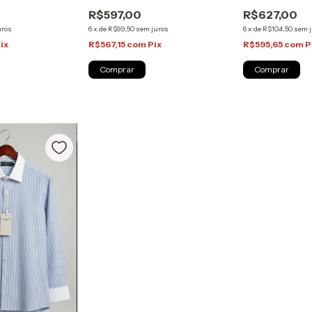
Sartoria Zapo
lgodão Pima |
Pima | Sartoria Zapone
R$627,00
R$597,00
ne
6
x
de
R$104,50
sem 
uros
6
x
de
R$99,50
sem juros
R$595,65
com
P
ix
R$567,15
com
Pix
Comprar
Comprar