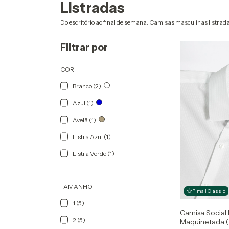
Listradas
Do escritório ao final de semana. Camisas masculinas listrad
Filtrar por
COR
Branco (2)
Azul (1)
Avelã (1)
Listra Azul (1)
Listra Verde (1)
TAMANHO
Pima | Classic
1 (5)
Camisa Social
2 (5)
Maquinetada (