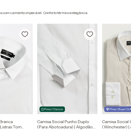
as com caimento impecável. Conforto térmico e elegância.
Pima | Royal Ox
Pima | Classic
Camisa Social 
 Branca
Camisa Social Punho Duplo
(Winchester) |
Listras Tom
(Para Abotoadura) | Algodão