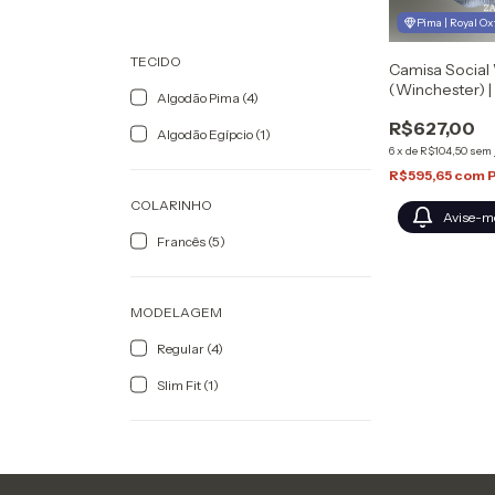
Pima | Royal Ox
TECIDO
Camisa Social 
(Winchester) |
Algodão Pima (4)
Sartoria Zapo
R$627,00
Algodão Egípcio (1)
6
x
de
R$104,50
sem 
R$595,65
com
COLARINHO
Avise-m
Francês (5)
MODELAGEM
Regular (4)
Slim Fit (1)