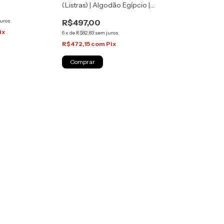
ne
(Listras) | Algodão Egípcio |
Sartoria Zapone
juros
R$497,00
ix
6
x
de
R$82,83
sem juros
R$472,15
com
Pix
Comprar