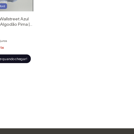
ford
Wallstreet Azul
 Algodão Pima |
ne
juros
Pix
e quando chegar!