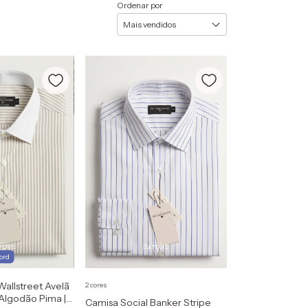
Ordenar por
ford
Wallstreet Avelã
2 cores
 Algodão Pima |
Camisa Social Banker Stripe