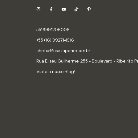
5516991206006
+55 (16) 99271-1916
chefia@usezapone.com.br
Rua Eliseu Guilherme, 255 - Boulevard - Ribeirão P
Visite o nosso Blog!